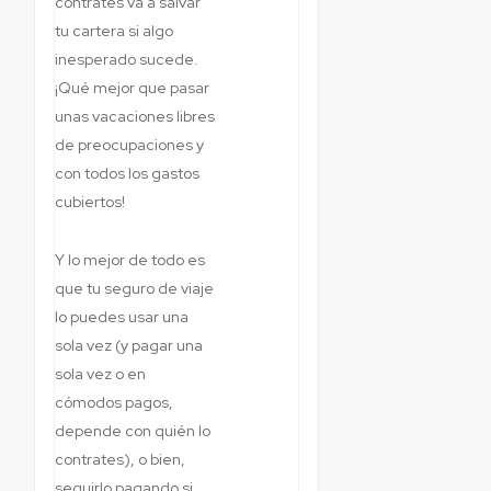
contrates va a salvar
tu cartera si algo
inesperado sucede.
¡Qué mejor que pasar
unas vacaciones libres
de preocupaciones y
con todos los gastos
cubiertos!
Y lo mejor de todo es
que tu seguro de viaje
lo puedes usar una
sola vez (y pagar una
sola vez o en
cómodos pagos,
depende con quién lo
contrates), o bien,
seguirlo pagando si