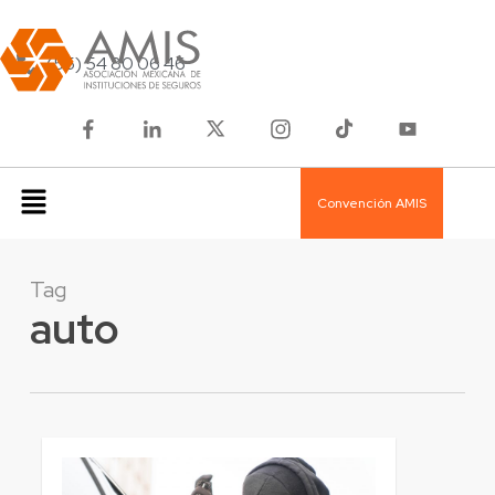
(55) 54 80 06 46
Convención AMIS
Tag
auto
1